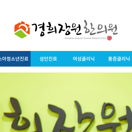
소아청소년진료
성인진료
여성클리닉
통증클리닉