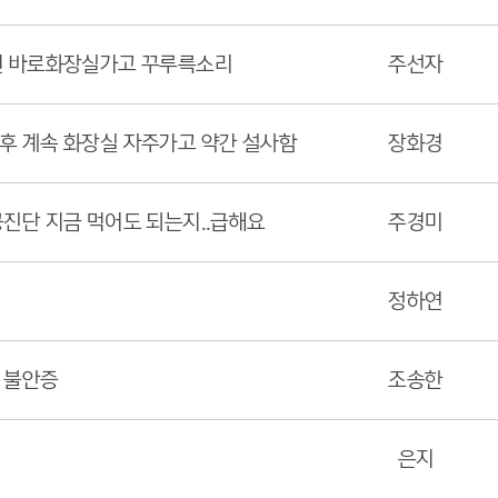
면 바로화장실가고 꾸루륵소리
주선자
 계속 화장실 자주가고 약간 설사함
장화경
진단 지금 먹어도 되는지..급해요
주경미
정하연
 불안증
조송한
은지