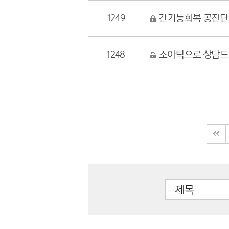
1249
간기능회복 공진
1248
소아틱으로 상담