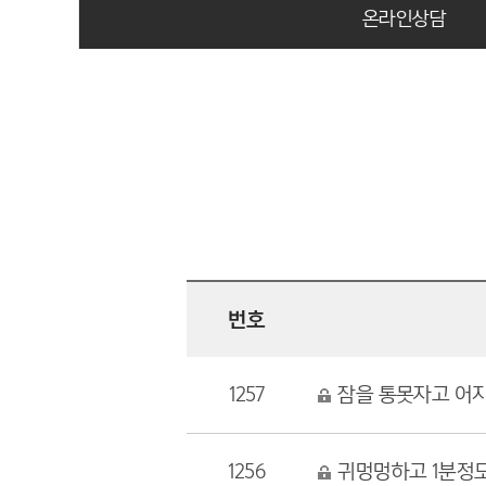
온라인상담
번호
1257
잠을 통못자고 어지
1256
귀멍멍하고 1분정도