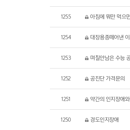
1255
아침에 뭐만 먹으
1254
대장용종떼어낸 이후
1253
며칠안남은 수능 공
1252
공진단 가격문의
1251
약간의 인지장애와
1250
경도인지장애