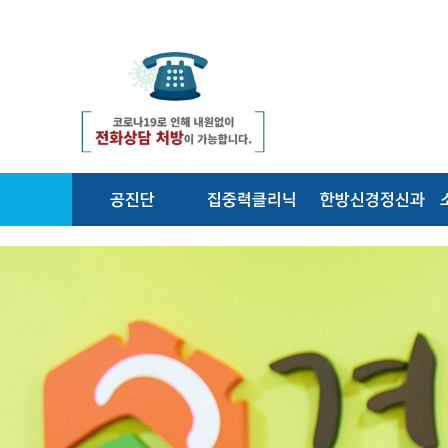
공진단
집중력클리닉
한방신경정신과