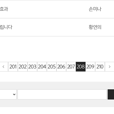
단효과
손미나
드립니다
황연의
201
202
203
204
205
206
207
208
209
210