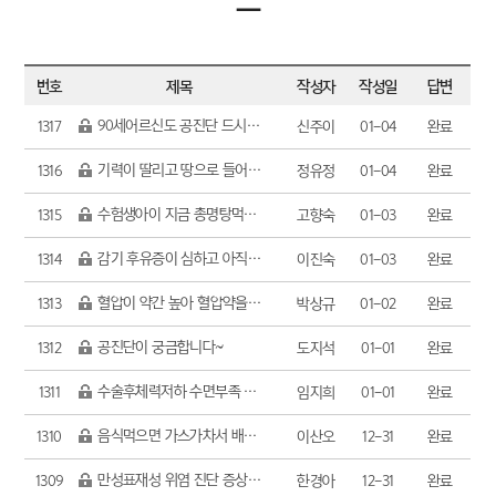
ㅡ
번호
제목
작성자
작성일
답변
90세어르신도 공진단 드시는거 가능한지문의
1317
신주이
01-04
완료
기력이 딸리고 땅으로 들어가는 거같음
1316
정유정
01-04
완료
수험생아이 지금 총명탕먹이는데 좋을까요
1315
고향숙
01-03
완료
감기 후유증이 심하고 아직 가래가 많이 나와요 코도 막히고
1314
이진숙
01-03
완료
혈압이 약간 높아 혈압약을 복용하는 경우 공진단 복용
1313
박상규
01-02
완료
공진단이 궁금합니다~
1312
도지석
01-01
완료
수술후체력저하 수면부족 만성피로 무기력증
1311
임지희
01-01
완료
음식먹으면 가스가차서 배가 빵빵해지는데 가스배출은 안되고 너무답답하고 힘들어서 문의드리빈다
1310
이산오
12-31
완료
만성표재성 위염 진단 증상으로는 심하지않은데 잘체하고 소화가 느림
1309
한경아
12-31
완료