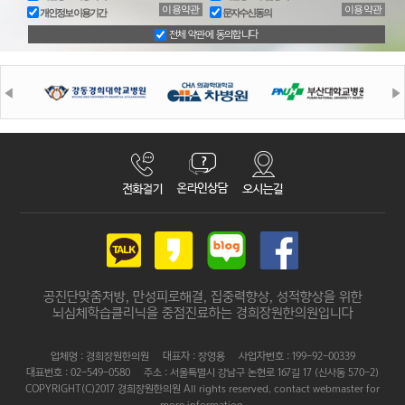
이용약관
이용약관
개인정보 이용기간
문자수신동의
전체 약관에 동의합니다
공진단맞춤처방, 만성피로해결, 집중력향상, 성적향상을 위한
뇌심체학습클리닉을 중점진료하는 경희장원한의원입니다
업체명 : 경희장원한의원 대표자 : 장영용 사업자번호 : 199-92-00339
대표번호 : 02-549-0580 주소 : 서울특별시 강남구 논현로 167길 17 (신사동 570-2)
COPYRIGHT(C)2017 경희장원한의원 All rights reserved. contact webmaster for
more information.