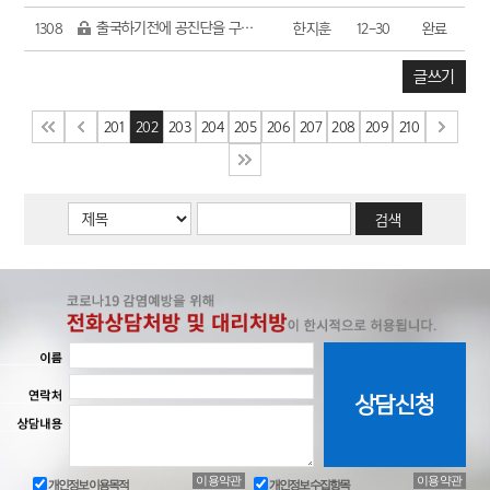
출국하기전에 공진단을 구매하고 싶습니다
1308
한지훈
12-30
완료
글쓰기
201
202
203
204
205
206
207
208
209
210
이용약관
이용약관
개인정보 이용목적
개인정보 수집항목