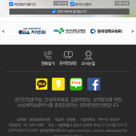
이용약관
이용약관
개인정보 이용기간
문자수신동의
전체 약관에 동의합니다
공진단맞춤처방, 만성피로해결, 집중력향상, 성적향상을 위한
뇌심체학습클리닉을 중점진료하는 경희장원한의원입니다
업체명 : 경희장원한의원 대표자 : 장영용 사업자번호 : 199-92-00339
대표번호 : 02-549-0580 주소 : 서울특별시 강남구 논현로 167길 17 (신사동 570-2)
COPYRIGHT(C)2017 경희장원한의원 All rights reserved. contact webmaster for
more information.