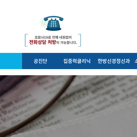
공진단
집중력클리닉
한방신경정신과