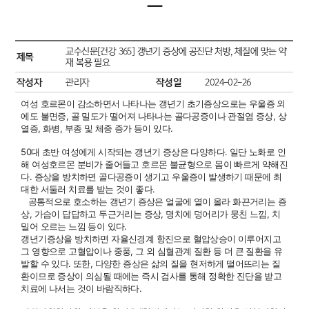
ㅡ
교수신문[건강 365] 갱년기 증상에 공진단 처방, 체질에 맞는 약
제목
재 복용 필요
작성자
작성일
관리자
2024-02-26
여성 호르몬이 감소하면서 나타나는 갱년기 초기증상으로는 우울증 외
에도 불면증, 골 밀도가 떨어져 나타나는 골다공증이나 관절염 증상, 상
열증, 화병, 부종 및 체중 증가 등이 있다.
50대 초반 여성에게 시작되는 갱년기 증상은 다양하다. 일단 노화로 인
해 여성호르몬 분비가 줄어들고 호르몬 불균형으로 몸이 빠르게 약해진
다. 증상을 방치하면 골다공증이 생기고 우울증이 발생하기 때문에 최
대한 서둘러 치료를 받는 것이 좋다.
공통적으로 호소하는 갱년기 증상은 얼굴에 열이 올라 화끈거리는 증
상, 가
슴이 답답하고 두근거리는 증상, 명치에 덩어리가 뭉친 느낌, 치
밀어 오르는 느낌 등이 있다.
갱년기증상을 방치하면 자율신경계 항진으로 혈압상승이 이루어지고
그 영향으로 고혈압이나 중풍, 그 외 심혈관계 질환 등 더 큰 질환을 유
발할 수 있다. 또한, 다양한 증상은 삶의 질을 현저하게 떨어뜨리는 질
환이므로 증상이 의심될 때에는 즉시 검사를 통해 정확한 진단을 받고
치료에 나서는 것이 바람직하다.