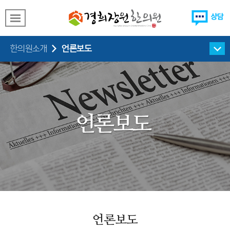
진료안내&오시는길
한의원소개
언론보도
리얼웹툰
언론보도