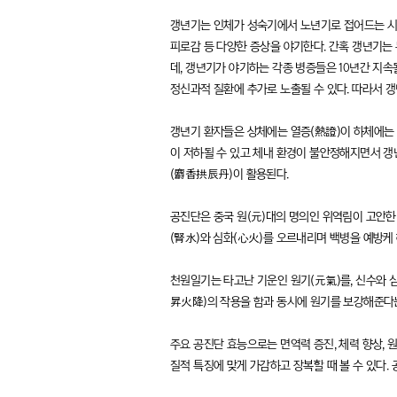
갱년기는 인체가 성숙기에서 노년기로 접어드는 시기를
피로감 등 다양한 증상을 야기한다. 간혹 갱년기
데, 갱년기가 야기하는 각종 병증들은 10년간 지속
정신과적 질환에 추가로 노출될 수 있다. 따라서 
갱년기 환자들은 상체에는 열증(熱證)이 하체에는 
이 저하될 수 있고 체내 환경이 불안정해지면서 갱
(麝香拱辰丹)이 활용된다.
공진단은 중국 원(元)대의 명의인 위역림이 고안한
(腎水)와 심화(心火)를 오르내리며 백병을 예방케 
천원일기는 타고난 기운인 원기(元氣)를, 신수와 
昇火降)의 작용을 함과 동시에 원기를 보강해준다는
주요 공진단 효능으로는 면역력 증진, 체력 향상, 원
질적 특징에 맞게 가감하고 장복할 때 볼 수 있다.