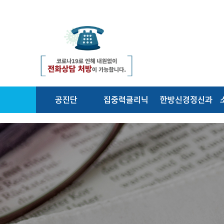
공진단
집중력클리닉
한방신경정신과